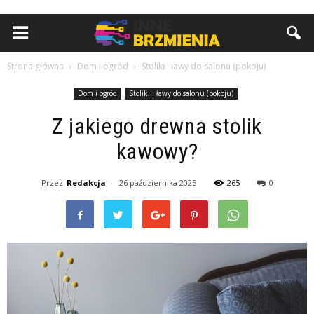
Strona główna
Dom i ogród
Stoliki i ławy do salonu (pokoju)
Dom i ogród
Stoliki i ławy do salonu (pokoju)
Z jakiego drewna stolik
kawowy?
Przez
Redakcja
-
26 października 2025
265
0