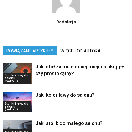
Redakcja
POWIĄZANE ARTYKUŁY
WIĘCEJ OD AUTORA
Jaki stół zajmuje mniej miejsca okrągły
czy prostokątny?
Stoliki i ławy do
salonu
(pokoju)
Jaki kolor ławy do salonu?
Stoliki i ławy do
salonu
(pokoju)
Jaki stolik do małego salonu?
Stoliki i ławy do