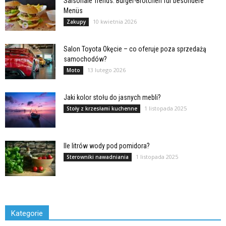
Saisonale Trends: Burger-Brötchen für besondere
Menüs
10 kwietnia 2026
Zakupy
Salon Toyota Okęcie – co oferuje poza sprzedażą
samochodów?
13 lutego 2026
Moto
Jaki kolor stołu do jasnych mebli?
1 listopada 2025
Stoły z krzesłami kuchenne
Ile litrów wody pod pomidora?
1 listopada 2025
Sterowniki nawadniania
Kategorie