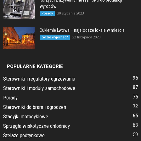
wyrobów
30 stycznia 2023
Porady
Cukiernie Lwowa – najsłodsze lokale w mieście
22 listopada 2020
Gdzie wyjechać?
POPULARNE KATEGORIE
95
Sterowniki i regulatory ogrzewania
87
Sterowniki i moduły samochodowe
75
Porady
72
Sterowniki do bram i ogrodzeń
65
Stacyjki motocyklowe
63
Sprzęgła wiskotyczne chłodnicy
59
Stelaże podtynkowe