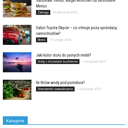
Saisonale Trends: Burger-Brötchen für besondere
Menüs
10 kwietnia 2026
Zakupy
Salon Toyota Okęcie – co oferuje poza sprzedażą
samochodów?
13 lutego 2026
Moto
Jaki kolor stołu do jasnych mebli?
1 listopada 2025
Stoły z krzesłami kuchenne
Ile litrów wody pod pomidora?
1 listopada 2025
Sterowniki nawadniania
Kategorie