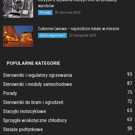
wyrobów
30 stycznia 2023
Porady
Cukiernie Lwowa – najsłodsze lokale w mieście
22 listopada 2020
Gdzie wyjechać?
POPULARNE KATEGORIE
95
Sterowniki i regulatory ogrzewania
87
Sterowniki i moduły samochodowe
75
Porady
72
Sterowniki do bram i ogrodzeń
65
Stacyjki motocyklowe
63
Sprzęgła wiskotyczne chłodnicy
59
Stelaże podtynkowe