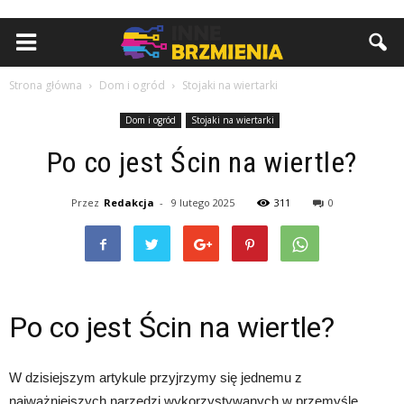
Strona główna
Dom i ogród
Stojaki na wiertarki
Dom i ogród
Stojaki na wiertarki
Po co jest Ścin na wiertle?
Przez
Redakcja
-
9 lutego 2025
311
0
Po co jest Ścin na wiertle?
W dzisiejszym artykule przyjrzymy się jednemu z
najważniejszych narzędzi wykorzystywanych w przemyśle