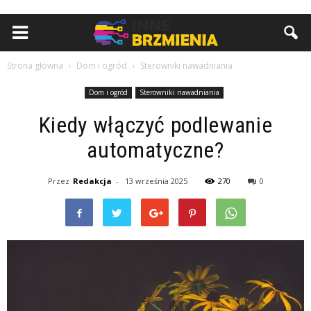
Strona główna
Dom i ogród
Sterowniki nawadniania
Dom i ogród
Sterowniki nawadniania
Kiedy włączyć podlewanie
automatyczne?
Przez
Redakcja
-
13 września 2025
270
0