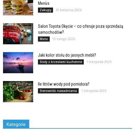
Menüs
10 kwietnia 2026
Zakupy
Salon Toyota Okęcie – co oferuje poza sprzedażą
samochodów?
13 lutego 2026
Moto
Jaki kolor stołu do jasnych mebli?
1 listopada 2025
Stoły z krzesłami kuchenne
Ile litrów wody pod pomidora?
1 listopada 2025
Sterowniki nawadniania
Kategorie