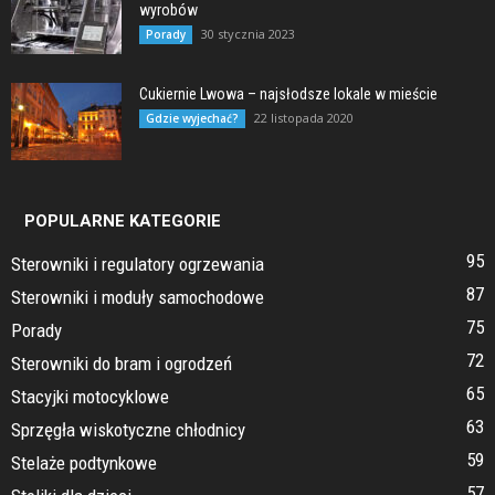
wyrobów
30 stycznia 2023
Porady
Cukiernie Lwowa – najsłodsze lokale w mieście
22 listopada 2020
Gdzie wyjechać?
POPULARNE KATEGORIE
95
Sterowniki i regulatory ogrzewania
87
Sterowniki i moduły samochodowe
75
Porady
72
Sterowniki do bram i ogrodzeń
65
Stacyjki motocyklowe
63
Sprzęgła wiskotyczne chłodnicy
59
Stelaże podtynkowe
57