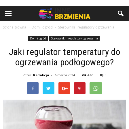
Strona główna
Dom i ogród
Sterowniki i regulatory ogrzewania
Dom i ogród
Sterowniki i regulatory ogrzewania
Jaki regulator temperatury do
ogrzewania podłogowego?
Przez
Redakcja
-
6 marca 2024
472
0