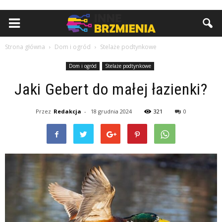
Strona główna
Dom i ogród
Stelaże podtynkowe
Dom i ogród
Stelaże podtynkowe
Jaki Gebert do małej łazienki?
Przez
Redakcja
-
18 grudnia 2024
321
0