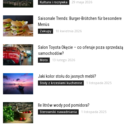
29 maja 2026
Kultura i rozrywka
Saisonale Trends: Burger-Brötchen für besondere
Menüs
10 kwietnia 2026
Zakupy
Salon Toyota Okęcie – co oferuje poza sprzedażą
samochodów?
13 lutego 2026
Moto
Jaki kolor stołu do jasnych mebli?
1 listopada 2025
Stoły z krzesłami kuchenne
Ile litrów wody pod pomidora?
1 listopada 2025
Sterowniki nawadniania