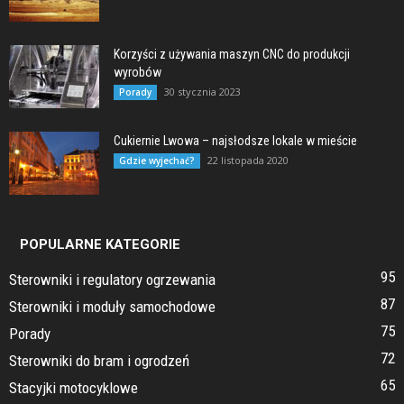
Korzyści z używania maszyn CNC do produkcji
wyrobów
30 stycznia 2023
Porady
Cukiernie Lwowa – najsłodsze lokale w mieście
22 listopada 2020
Gdzie wyjechać?
POPULARNE KATEGORIE
95
Sterowniki i regulatory ogrzewania
87
Sterowniki i moduły samochodowe
75
Porady
72
Sterowniki do bram i ogrodzeń
65
Stacyjki motocyklowe