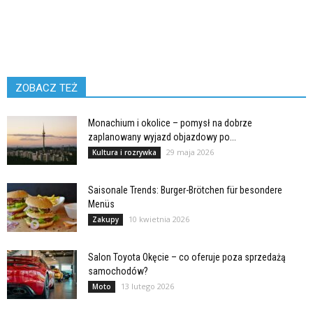
ZOBACZ TEŻ
Monachium i okolice – pomysł na dobrze
zaplanowany wyjazd objazdowy po...
29 maja 2026
Kultura i rozrywka
Saisonale Trends: Burger-Brötchen für besondere
Menüs
10 kwietnia 2026
Zakupy
Salon Toyota Okęcie – co oferuje poza sprzedażą
samochodów?
13 lutego 2026
Moto