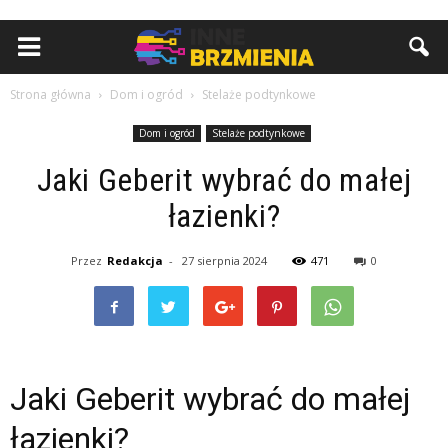
Strona główna
Dom i ogród
Stelaże podtynkowe
Dom i ogród
Stelaże podtynkowe
Jaki Geberit wybrać do małej
łazienki?
Przez
Redakcja
-
27 sierpnia 2024
471
0
Jaki Geberit wybrać do małej
łazienki?