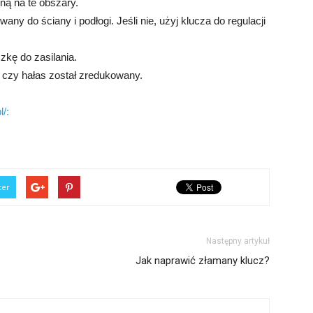
ną na te obszary.
ny do ściany i podłogi. Jeśli nie, użyj klucza do regulacji
czkę do zasilania.
, czy hałas został zredukowany.
l/:
ter
Następny artykuł
Jak naprawić złamany klucz?