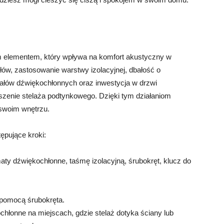
 elementem, który wpływa na komfort akustyczny w
w, zastosowanie warstwy izolacyjnej, dbałość o
ałów dźwiękochłonnych oraz inwestycja w drzwi
zenie stelaża podtynkowego. Dzięki tym działaniom
 swoim wnętrzu.
ępujące kroki:
aty dźwiękochłonne, taśmę izolacyjną, śrubokręt, klucz do
 pomocą śrubokręta.
hłonne na miejscach, gdzie stelaż dotyka ściany lub