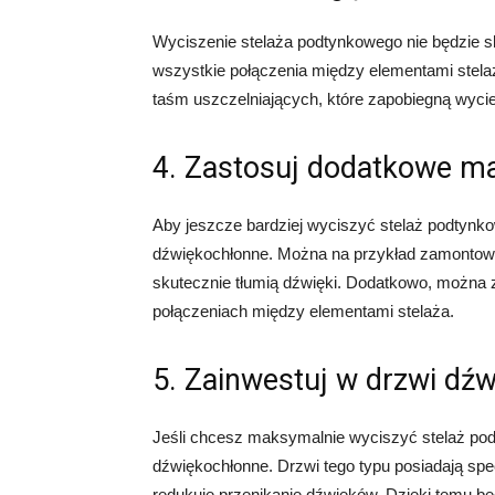
Wyciszenie stelaża podtynkowego nie będzie sk
wszystkie połączenia między elementami stela
taśm uszczelniających, które zapobiegną wyc
4. Zastosuj dodatkowe ma
Aby jeszcze bardziej wyciszyć stelaż podtynk
dźwiękochłonne. Można na przykład zamontowa
skutecznie tłumią dźwięki. Dodatkowo, można
połączeniach między elementami stelaża.
5. Zainwestuj w drzwi dź
Jeśli chcesz maksymalnie wyciszyć stelaż po
dźwiękochłonne. Drzwi tego typu posiadają spe
redukuje przenikanie dźwięków. Dzięki temu b