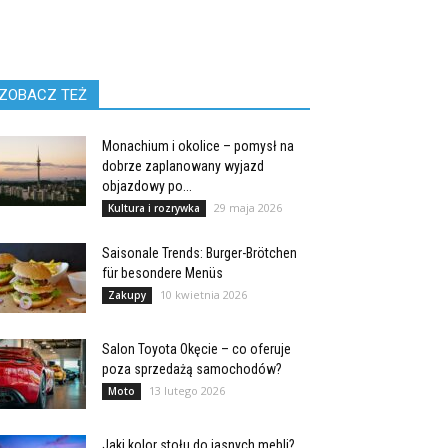
ZOBACZ TEŻ
Monachium i okolice – pomysł na
dobrze zaplanowany wyjazd
objazdowy po...
29 maja 2026
Kultura i rozrywka
Saisonale Trends: Burger-Brötchen
für besondere Menüs
10 kwietnia 2026
Zakupy
Salon Toyota Okęcie – co oferuje
poza sprzedażą samochodów?
13 lutego 2026
Moto
Jaki kolor stołu do jasnych mebli?