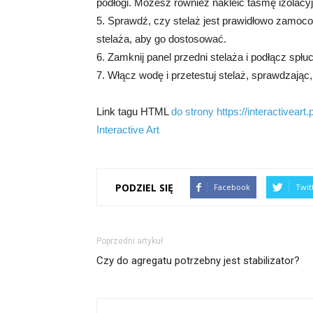
podłogi. Możesz również nakleić taśmę izolacyj
5. Sprawdź, czy stelaż jest prawidłowo zamocowa
stelaża, aby go dostosować.
6. Zamknij panel przedni stelaża i podłącz spłu
7. Włącz wodę i przetestuj stelaż, sprawdzając
Link tagu HTML
do strony https://interactiveart.p
Interactive Art
PODZIEL SIĘ
Facebook
Twit
Poprzedni artykuł
Czy do agregatu potrzebny jest stabilizator?