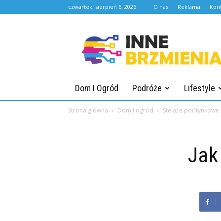
czwartek, sierpień 6, 2026
O nas
Reklama
Kon
Innebrzmienia.pl
Dom I Ogród
Podróże
Lifestyle
Strona główna
Dom i ogród
Stelaże podtynkowe
Jak