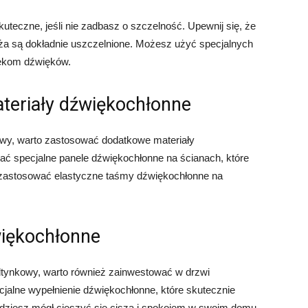
uteczne, jeśli nie zadbasz o szczelność. Upewnij się, że
ża są dokładnie uszczelnione. Możesz użyć specjalnych
iekom dźwięków.
teriały dźwiękochłonne
owy, warto zastosować dodatkowe materiały
ć specjalne panele dźwiękochłonne na ścianach, które
 zastosować elastyczne taśmy dźwiękochłonne na
więkochłonne
dtynkowy, warto również zainwestować w drzwi
cjalne wypełnienie dźwiękochłonne, które skutecznie
ędziesz mógł cieszyć się ciszą i spokojem w swoim domu.