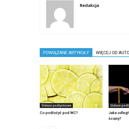
Redakcja
POWIĄZANE ARTYKUŁY
WIĘCEJ OD AUT
Stelaże podtynkowe
Stelaże pod
Co podłożyć pod WC?
Jaka odległ
ściany?