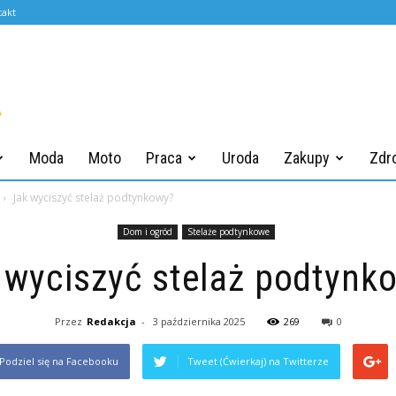
takt
Moda
Moto
Praca
Uroda
Zakupy
Zdr
Jak wyciszyć stelaż podtynkowy?
Dom i ogród
Stelaże podtynkowe
 wyciszyć stelaż podtynk
Przez
Redakcja
-
3 października 2025
269
0
Podziel się na Facebooku
Tweet (Ćwierkaj) na Twitterze