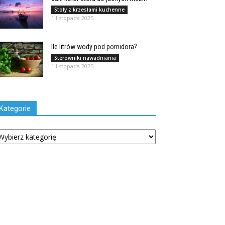
Stoły z krzesłami kuchenne
1 listopada 2025
Ile litrów wody pod pomidora?
Sterowniki nawadniania
1 listopada 2025
Kategorie
tegorie