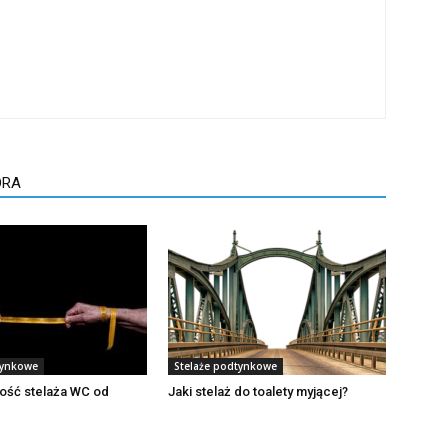
ORA
tynkowe
Stelaże podtynkowe
ość stelaża WC od
Jaki stelaż do toalety myjącej?