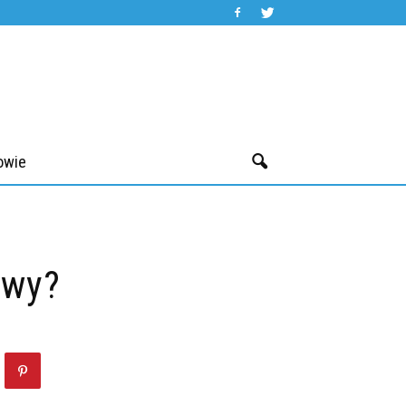
owie
owy?