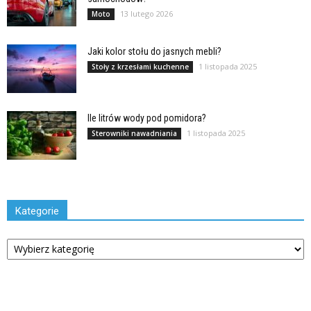
13 lutego 2026
Moto
Jaki kolor stołu do jasnych mebli?
1 listopada 2025
Stoły z krzesłami kuchenne
Ile litrów wody pod pomidora?
1 listopada 2025
Sterowniki nawadniania
Kategorie
Kategorie