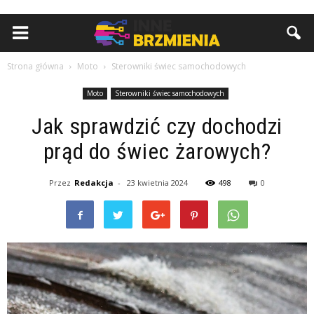
Strona główna
Moto
Sterowniki świec samochodowych
Moto
Sterowniki świec samochodowych
Jak sprawdzić czy dochodzi
prąd do świec żarowych?
Przez
Redakcja
-
23 kwietnia 2024
498
0