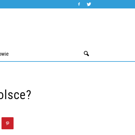
owie
olsce?