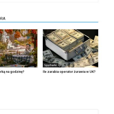
ORA
Spycharki
parką na godzinę?
Ile zarabia operator żurawia w UK?