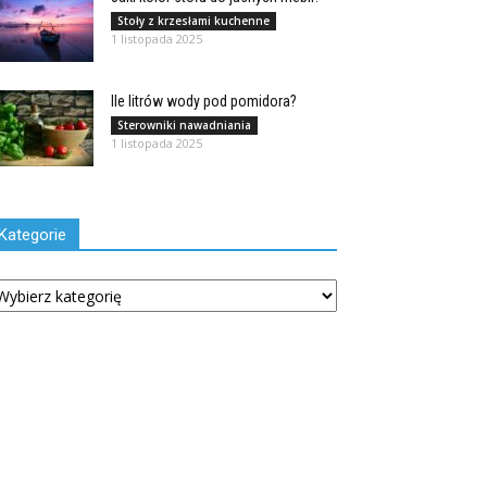
Stoły z krzesłami kuchenne
1 listopada 2025
Ile litrów wody pod pomidora?
Sterowniki nawadniania
1 listopada 2025
Kategorie
tegorie