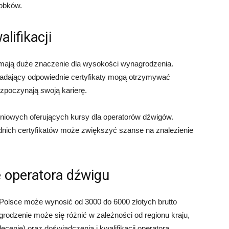
obków.
lifikacji
u mają duże znaczenie dla wysokości wynagrodzenia.
adający odpowiednie certyfikaty mogą otrzymywać
ozpoczynają swoją karierę.
leniowych oferujących kursy dla operatorów dźwigów.
dnich certyfikatów może zwiększyć szanse na znalezienie
 operatora dźwigu
Polsce może wynosić od 3000 do 6000 złotych brutto
odzenie może się różnić w zależności od regionu kraju,
cenie) oraz doświadczenia i kwalifikacji operatora.