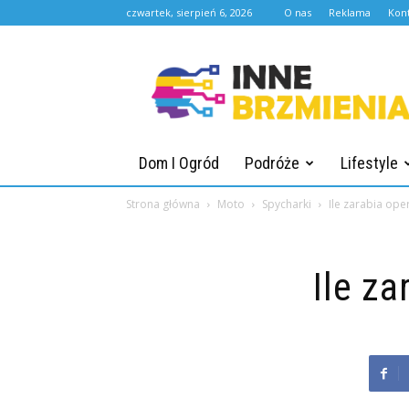
czwartek, sierpień 6, 2026
O nas
Reklama
Kon
Innebrzmienia.pl
Dom I Ogród
Podróże
Lifestyle
Strona główna
Moto
Spycharki
Ile zarabia ope
Ile z