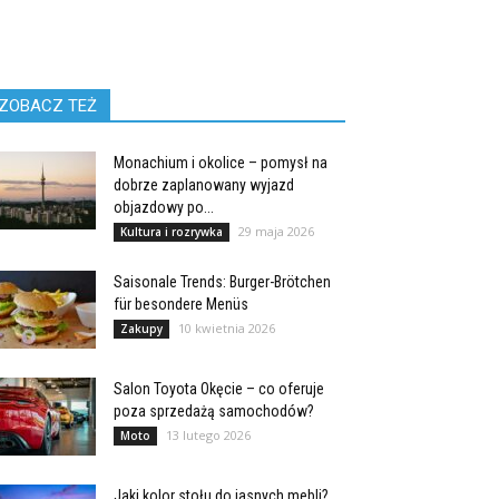
ZOBACZ TEŻ
Monachium i okolice – pomysł na
dobrze zaplanowany wyjazd
objazdowy po...
29 maja 2026
Kultura i rozrywka
Saisonale Trends: Burger-Brötchen
für besondere Menüs
10 kwietnia 2026
Zakupy
Salon Toyota Okęcie – co oferuje
poza sprzedażą samochodów?
13 lutego 2026
Moto
Jaki kolor stołu do jasnych mebli?