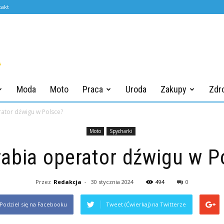
takt
Moda
Moto
Praca
Uroda
Zakupy
Zdr
rator dźwigu w Polsce?
Moto
Spycharki
arabia operator dźwigu w P
Przez
Redakcja
-
30 stycznia 2024
494
0
Podziel się na Facebooku
Tweet (Ćwierkaj) na Twitterze