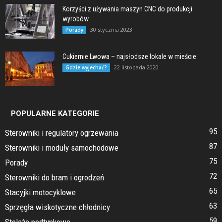
Korzyści z używania maszyn CNC do produkcji
wyrobów
30 stycznia 2023
Porady
Cukiernie Lwowa – najsłodsze lokale w mieście
22 listopada 2020
Gdzie wyjechać?
POPULARNE KATEGORIE
95
Sterowniki i regulatory ogrzewania
87
Sterowniki i moduły samochodowe
75
Porady
72
Sterowniki do bram i ogrodzeń
65
Stacyjki motocyklowe
63
Sprzęgła wiskotyczne chłodnicy
59
Stelaże podtynkowe