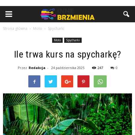
Strona główna
Moto
Spycharki
Moto
Spycharki
Ile trwa kurs na spycharkę?
Przez
Redakcja
-
24 października 2025
247
0