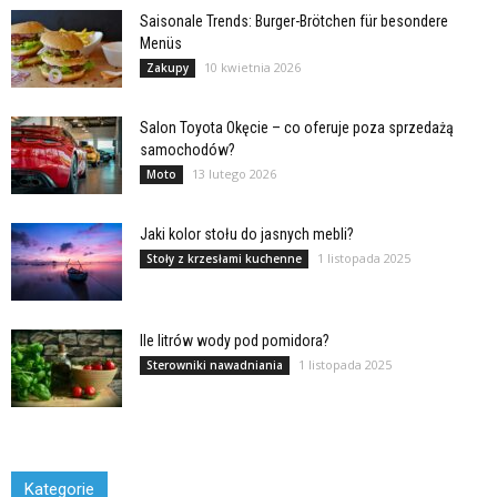
Saisonale Trends: Burger-Brötchen für besondere
Menüs
10 kwietnia 2026
Zakupy
Salon Toyota Okęcie – co oferuje poza sprzedażą
samochodów?
13 lutego 2026
Moto
Jaki kolor stołu do jasnych mebli?
1 listopada 2025
Stoły z krzesłami kuchenne
Ile litrów wody pod pomidora?
1 listopada 2025
Sterowniki nawadniania
Kategorie