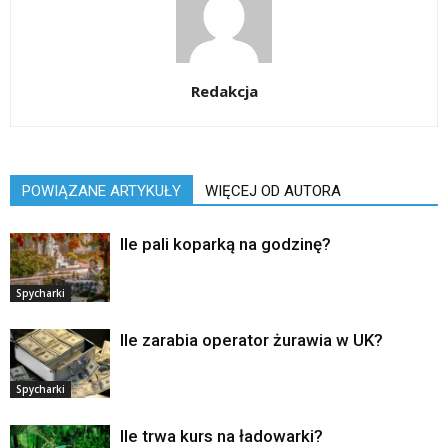
Redakcja
POWIĄZANE ARTYKUŁY
WIĘCEJ OD AUTORA
Ile pali koparką na godzinę?
Spycharki
Ile zarabia operator żurawia w UK?
Spycharki
Ile trwa kurs na ładowarki?