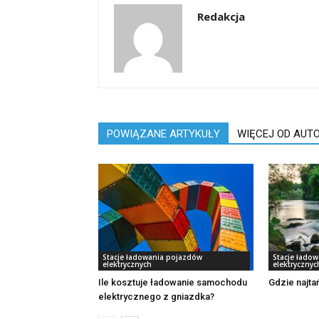
Redakcja
POWIĄZANE ARTYKUŁY
WIĘCEJ OD AUT
Stacje ładowania pojazdów
Stacje łado
elektrycznych
elektrycznyc
Ile kosztuje ładowanie samochodu
Gdzie najta
elektrycznego z gniazdka?