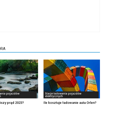
ORA
wania pojazdów
Stacje ładowania pojazdów
h
elektrycznych
ńszy prąd 2023?
Ile kosztuje ładowanie auta Orlen?