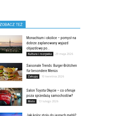
ZOBACZ TEŻ
Monachium i okolice – pomysł na
dobrze zaplanowany wyjazd
objazdowy po...
29 maja 2026
Kultura i rozrywka
Saisonale Trends: Burger-Brötchen
für besondere Menüs
10 kwietnia 2026
Zakupy
Salon Toyota Okęcie – co oferuje
poza sprzedażą samochodów?
13 lutego 2026
Moto
Jaki kolor stołu do jasnych mebli?