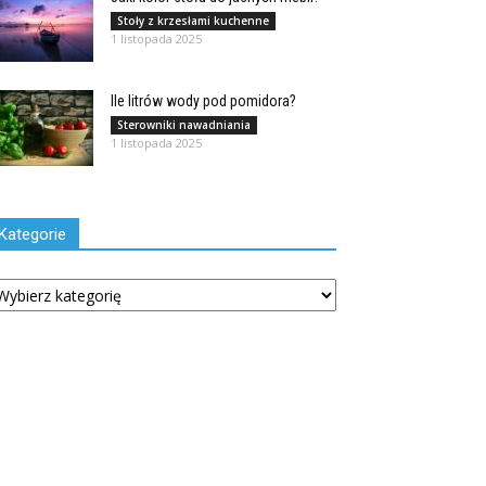
Stoły z krzesłami kuchenne
1 listopada 2025
Ile litrów wody pod pomidora?
Sterowniki nawadniania
1 listopada 2025
Kategorie
tegorie