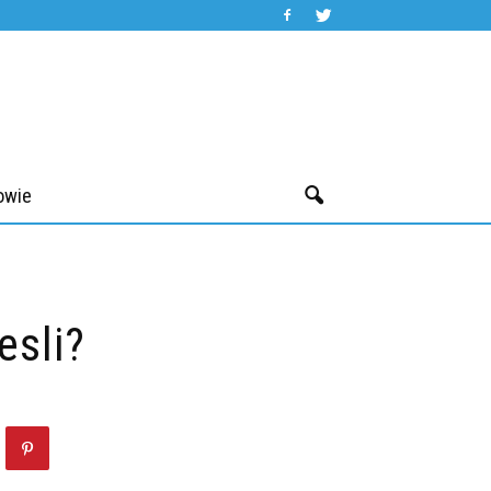
owie
esli?