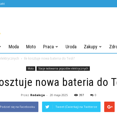
takt
Moda
Moto
Praca
Uroda
Zakupy
Zdr
elektrycznych
Ile kosztuje nowa bateria do Tesli?
Moto
Stacje ładowania pojazdów elektrycznych
kosztuje nowa bateria do T
Przez
Redakcja
-
20 maja 2025
397
0
Podziel się na Facebooku
Tweet (Ćwierkaj) na Twitterze