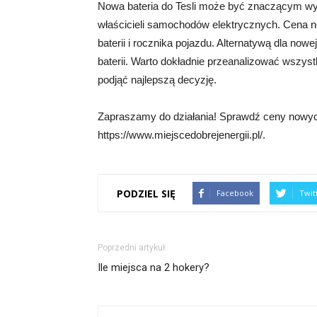
Nowa bateria do Tesli może być znaczącym wyda
właścicieli samochodów elektrycznych. Cena n
baterii i rocznika pojazdu. Alternatywą dla now
baterii. Warto dokładnie przeanalizować wszyst
podjąć najlepszą decyzję.
Zapraszamy do działania! Sprawdź ceny nowych b
https://www.miejscedobrejenergii.pl/.
PODZIEL SIĘ
Facebook
Twit
Poprzedni artykuł
Ile miejsca na 2 hokery?