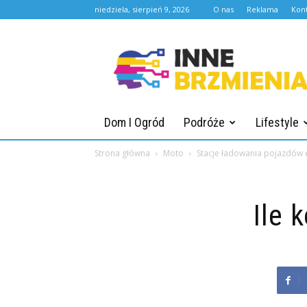
niedziela, sierpień 9, 2026
O nas
Reklama
Kon
Innebrzmienia.pl
Dom I Ogród
Podróże
Lifestyle
Strona główna
Moto
Stacje ładowania pojazdów 
Ile 