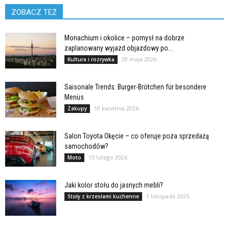
ZOBACZ TEŻ
Monachium i okolice – pomysł na dobrze
zaplanowany wyjazd objazdowy po...
29 maja 2026
Kultura i rozrywka
Saisonale Trends: Burger-Brötchen für besondere
Menüs
10 kwietnia 2026
Zakupy
Salon Toyota Okęcie – co oferuje poza sprzedażą
samochodów?
13 lutego 2026
Moto
Jaki kolor stołu do jasnych mebli?
1 listopada 2025
Stoły z krzesłami kuchenne