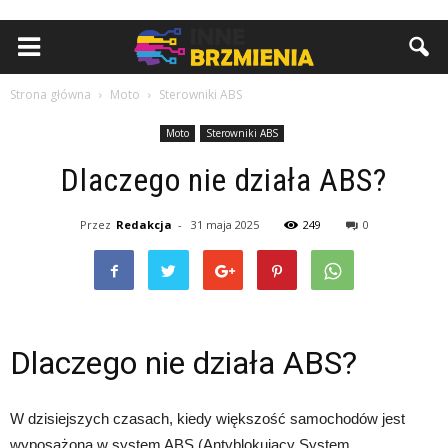
Strona główna
Moto
Sterowniki ABS
Moto
Sterowniki ABS
Dlaczego nie działa ABS?
Przez
Redakcja
-
31 maja 2025
249
0
Dlaczego nie działa ABS?
W dzisiejszych czasach, kiedy większość samochodów jest
wyposażona w system ABS (Antyblokujący System