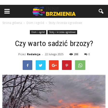
Strona główna
Dom i ogród
Stoły i krzesła ogrodowe
Dom i ogród
Stoły i krzesła ogrodowe
Czy warto sadzić brzozy?
Przez
Redakcja
-
22 lutego 2025
288
0