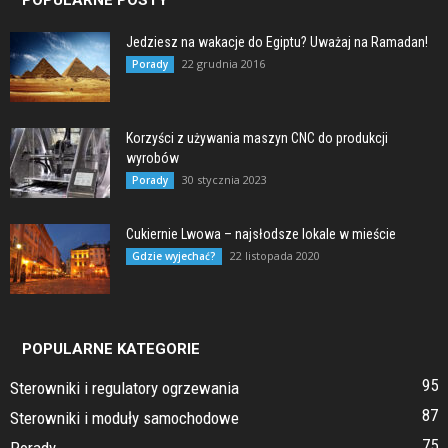
Jedziesz na wakacje do Egiptu? Uważaj na Ramadan!
22 grudnia 2016
Porady
Korzyści z używania maszyn CNC do produkcji
wyrobów
30 stycznia 2023
Porady
Cukiernie Lwowa – najsłodsze lokale w mieście
22 listopada 2020
Gdzie wyjechać?
POPULARNE KATEGORIE
95
Sterowniki i regulatory ogrzewania
87
Sterowniki i moduły samochodowe
75
Porady