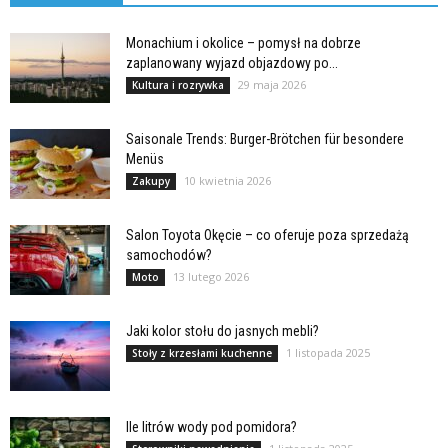
Monachium i okolice – pomysł na dobrze
zaplanowany wyjazd objazdowy po...
29 maja 2026
Kultura i rozrywka
Saisonale Trends: Burger-Brötchen für besondere
Menüs
10 kwietnia 2026
Zakupy
Salon Toyota Okęcie – co oferuje poza sprzedażą
samochodów?
13 lutego 2026
Moto
Jaki kolor stołu do jasnych mebli?
1 listopada 2025
Stoły z krzesłami kuchenne
Ile litrów wody pod pomidora?