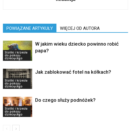
POWIĄZANE ARTYKUŁY
WIĘCEJ OD AUTORA
W jakim wieku dziecko powinno robić
papa?
Stoliki i krzesła
do pokoju
dziecięcego
Jak zablokować fotel na kółkach?
Stoliki i krzesła
do pokoju
dziecięcego
Do czego służy podnóżek?
Stoliki i krzesła
do pokoju
dziecięcego