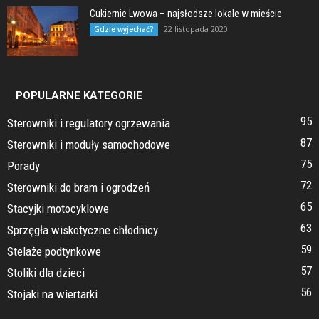
Cukiernie Lwowa – najsłodsze lokale w mieście
22 listopada 2020
Gdzie wyjechać?
POPULARNE KATEGORIE
95
Sterowniki i regulatory ogrzewania
87
Sterowniki i moduły samochodowe
75
Porady
72
Sterowniki do bram i ogrodzeń
65
Stacyjki motocyklowe
63
Sprzęgła wiskotyczne chłodnicy
59
Stelaże podtynkowe
57
Stoliki dla dzieci
56
Stojaki na wiertarki