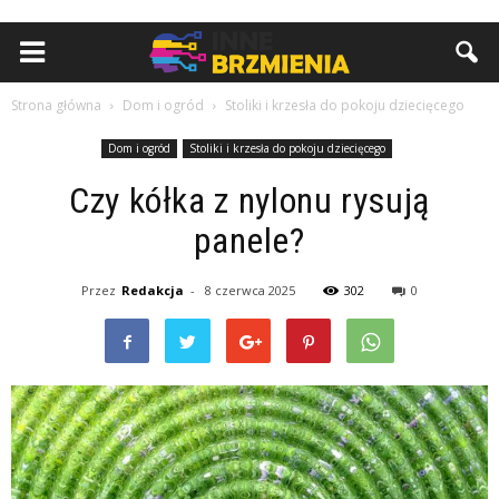
Strona główna
Dom i ogród
Stoliki i krzesła do pokoju dziecięcego
Dom i ogród
Stoliki i krzesła do pokoju dziecięcego
Czy kółka z nylonu rysują
panele?
Przez
Redakcja
-
8 czerwca 2025
302
0