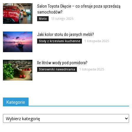
Salon Toyota Okęcie – co oferuje poza sprzedażą
samochodów?
13 lutego 2026
Moto
Jaki kolor stołu do jasnych mebli?
1 listopada 2025
Stoły z krzesłami kuchenne
Ile litrów wody pod pomidora?
1 listopada 2025
Sterowniki nawadniania
Kategorie
Kategorie