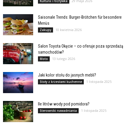
29 maja 2026
Kultura i rozrywka
Saisonale Trends: Burger-Brötchen für besondere
Menüs
10 kwietnia 2026
Zakupy
Salon Toyota Okęcie – co oferuje poza sprzedażą
samochodów?
13 lutego 2026
Moto
Jaki kolor stołu do jasnych mebli?
1 listopada 2025
Stoły z krzesłami kuchenne
Ile litrów wody pod pomidora?
1 listopada 2025
Sterowniki nawadniania