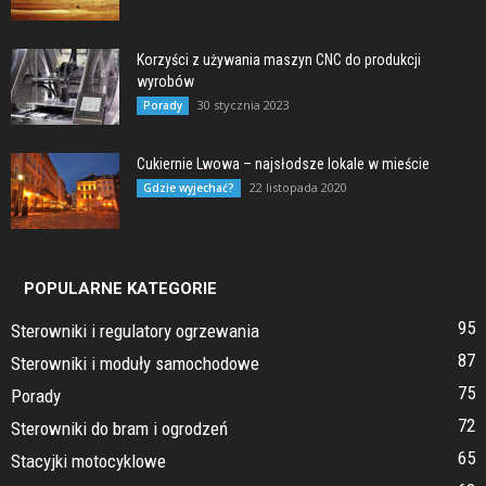
Korzyści z używania maszyn CNC do produkcji
wyrobów
30 stycznia 2023
Porady
Cukiernie Lwowa – najsłodsze lokale w mieście
22 listopada 2020
Gdzie wyjechać?
POPULARNE KATEGORIE
95
Sterowniki i regulatory ogrzewania
87
Sterowniki i moduły samochodowe
75
Porady
72
Sterowniki do bram i ogrodzeń
65
Stacyjki motocyklowe