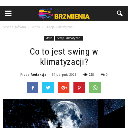
Strona główna
Moto
Stacje klimatyzacji
Moto
Stacje klimatyzacji
Co to jest swing w
klimatyzacji?
Przez
Redakcja
-
31 sierpnia 2025
228
0