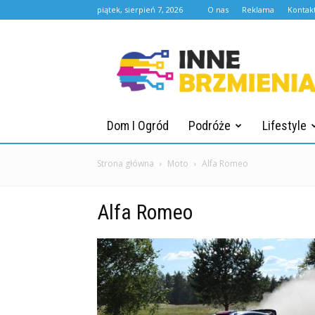
piątek, sierpień 7, 2026
O nas
Reklama
Kontak
Innebrzmienia.pl
Dom I Ogród
Podróże
Lifestyle
Strona główna
Moto
Alfa Romeo
Alfa Romeo