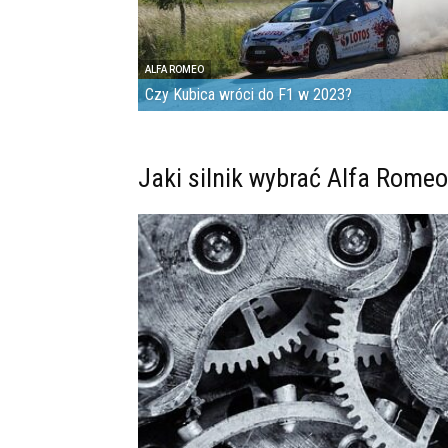
ALFA ROMEO
Czy Kubica wróci do F1 w 2023?
Jaki silnik wybrać Alfa Romeo