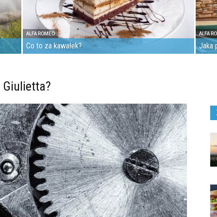
ALFA ROMEO
ALFA R
Co to za kawałek?
Jaka 
 Giulietta?