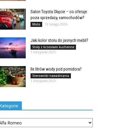
Salon Toyota Okęcie – co oferuje
poza sprzedażą samochodów?
13 lutego 2026
Moto
Jaki kolor stołu do jasnych mebli?
Stoły z krzesłami kuchenne
1 listopada 2025
Ile litrów wody pod pomidora?
Sterowniki nawadniania
1 listopada 2025
Kategorie
tegorie