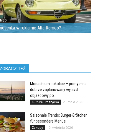
OMEO
piosenka w reklamie Alfa Romeo?
ZOBACZ TEŻ
Monachium i okolice – pomysł na
dobrze zaplanowany wyjazd
objazdowy po...
29 maja 2026
Kultura i rozrywka
Saisonale Trends: Burger-Brötchen
für besondere Menüs
10 kwietnia 2026
Zakupy