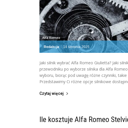
Alfa Romeo
Redakcja
-
14 sierpnia 2025
Jaki silnik wybrać Alfa Romeo Giulietta? Jaki s
przewodniku po wyborze silnika dla Alfa Romeo
wyboru, biorąc pod uwagę różne czynniki, takie 
Przedstawimy Ci różne opcje silnikowe dostępne
Czytaj więcej
Ile kosztuje Alfa Romeo Stelvi