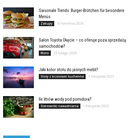
Saisonale Trends: Burger-Brötchen für besondere
Menüs
10 kwietnia 2026
Zakupy
Salon Toyota Okęcie – co oferuje poza sprzedażą
samochodów?
13 lutego 2026
Moto
Jaki kolor stołu do jasnych mebli?
1 listopada 2025
Stoły z krzesłami kuchenne
Ile litrów wody pod pomidora?
1 listopada 2025
Sterowniki nawadniania