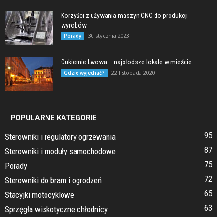
Korzyści z używania maszyn CNC do produkcji
wyrobów
30 stycznia 2023
Porady
Cukiernie Lwowa – najsłodsze lokale w mieście
22 listopada 2020
Gdzie wyjechać?
POPULARNE KATEGORIE
95
Sterowniki i regulatory ogrzewania
87
Sterowniki i moduły samochodowe
75
Porady
72
Sterowniki do bram i ogrodzeń
65
Stacyjki motocyklowe
63
Sprzęgła wiskotyczne chłodnicy