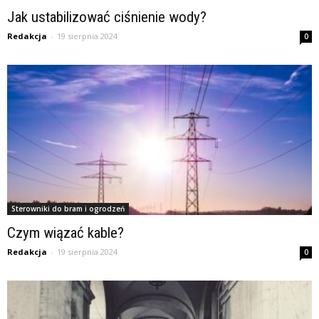
Jak ustabilizować ciśnienie wody?
Redakcja
-
19 sierpnia 2024
0
Sterowniki do bram i ogrodzeń
Czym wiązać kable?
Redakcja
-
19 sierpnia 2024
0