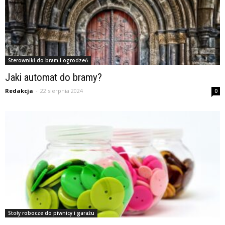
Sterowniki do bram i ogrodzeń
Jaki automat do bramy?
Redakcja
-
22 sierpnia 2024
0
Stoły robocze do piwnicy i garażu