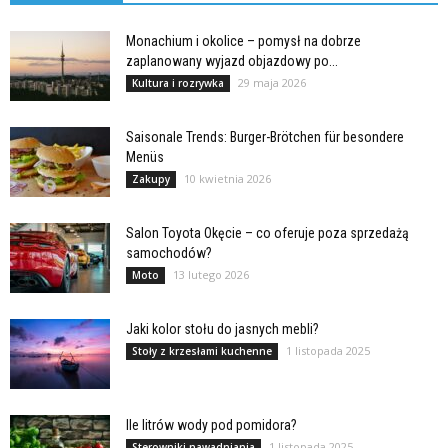
Monachium i okolice – pomysł na dobrze
zaplanowany wyjazd objazdowy po...
29 maja 2026
Kultura i rozrywka
Saisonale Trends: Burger-Brötchen für besondere
Menüs
10 kwietnia 2026
Zakupy
Salon Toyota Okęcie – co oferuje poza sprzedażą
samochodów?
13 lutego 2026
Moto
Jaki kolor stołu do jasnych mebli?
1 listopada 2025
Stoły z krzesłami kuchenne
Ile litrów wody pod pomidora?
1 listopada 2025
Sterowniki nawadniania