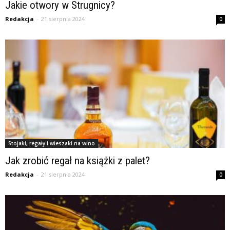
Jakie otwory w Strugnicy?
Redakcja
-
21 sierpnia 2024
0
Stojaki, regały i wieszaki na wino
Jak zrobić regał na książki z palet?
Redakcja
-
21 sierpnia 2024
0