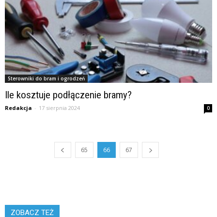
Sterowniki do bram i ogrodzeń
Ile kosztuje podłączenie bramy?
Redakcja
-
17 sierpnia 2024
0
65
66
67
ZOBACZ TEŻ