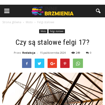
Strona główna
Moto
Felgi stalowe
Moto
Felgi stalowe
Czy są stalowe felgi 17?
Przez
Redakcja
-
15 października 2024
249
0