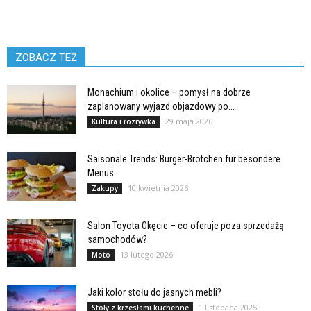
ZOBACZ TEŻ
Monachium i okolice – pomysł na dobrze
zaplanowany wyjazd objazdowy po...
29 maja 2026
Kultura i rozrywka
Saisonale Trends: Burger-Brötchen für besondere
Menüs
10 kwietnia 2026
Zakupy
Salon Toyota Okęcie – co oferuje poza sprzedażą
samochodów?
13 lutego 2026
Moto
Jaki kolor stołu do jasnych mebli?
1 listopada 2025
Stoły z krzesłami kuchenne