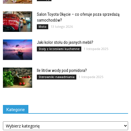
Salon Toyota Okęcie – co oferuje poza sprzedażą
samochodów?
13 lutego 2026
Moto
Jaki kolor stołu do jasnych mebli?
1 listopada 2025
Stoły z krzesłami kuchenne
Ile litrów wody pod pomidora?
1 listopada 2025
Sterowniki nawadniania
Kategorie
Kategorie