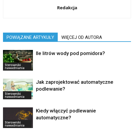
Redakcja
POWIĄZANE ARTYKUŁY
WIĘCEJ OD AUTORA
Ile litrów wody pod pomidora?
Sterowniki
nawadniania
Jak zaprojektować automatyczne
podlewanie?
Sterowniki
nawadniania
Kiedy włączyć podlewanie
automatyczne?
Sterowniki
nawadniania