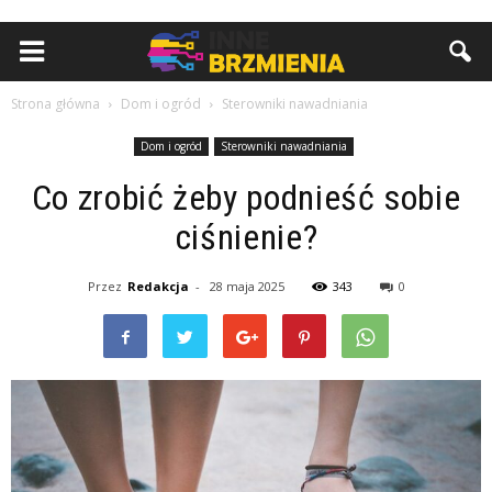
Strona główna
Dom i ogród
Sterowniki nawadniania
Dom i ogród
Sterowniki nawadniania
Co zrobić żeby podnieść sobie
ciśnienie?
Przez
Redakcja
-
28 maja 2025
343
0