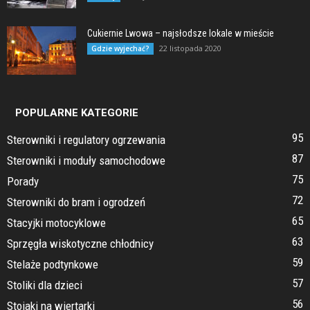
Cukiernie Lwowa – najsłodsze lokale w mieście
22 listopada 2020
Gdzie wyjechać?
POPULARNE KATEGORIE
95
Sterowniki i regulatory ogrzewania
87
Sterowniki i moduły samochodowe
75
Porady
72
Sterowniki do bram i ogrodzeń
65
Stacyjki motocyklowe
63
Sprzęgła wiskotyczne chłodnicy
59
Stelaże podtynkowe
57
Stoliki dla dzieci
56
Stojaki na wiertarki