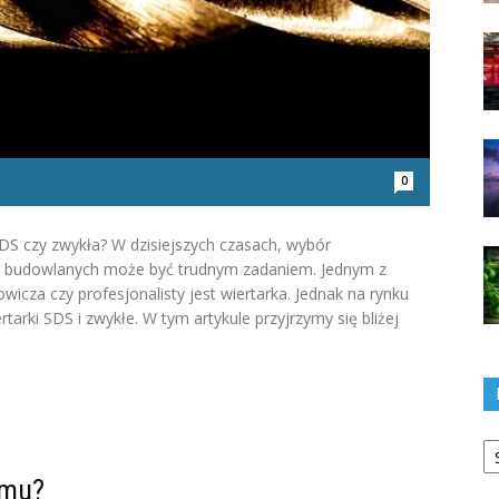
0
SDS czy zwykła? W dzisiejszych czasach, wybór
c budowlanych może być trudnym zadaniem. Jednym z
icza czy profesjonalisty jest wiertarka. Jednak na rynku
tarki SDS i zwykłe. W tym artykule przyjrzymy się bliżej
Ka
omu?