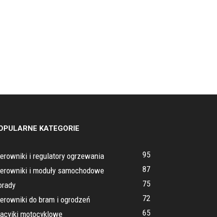
OPULARNE KATEGORIE
95
erowniki i regulatory ogrzewania
87
terowniki i moduły samochodowe
75
orady
72
erowniki do bram i ogrodzeń
65
tacyjki motocyklowe