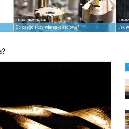
STOJAKI NA WIERTARKI
STOJAK
Do czego służy wiertarka stołowa?
Jak w
a?