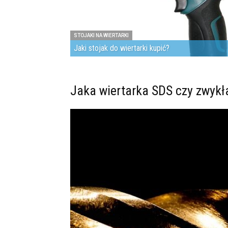
STOJAKI NA WIERTARKI
Jaki stojak do wiertarki kupić?
Jaka wiertarka SDS czy zwykł