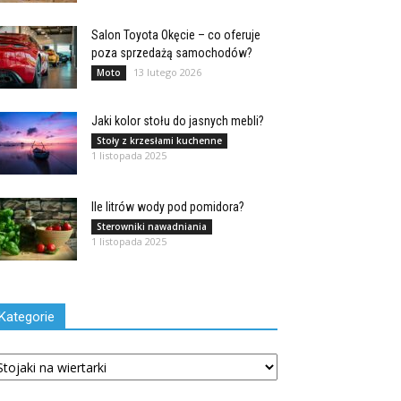
Salon Toyota Okęcie – co oferuje
poza sprzedażą samochodów?
13 lutego 2026
Moto
Jaki kolor stołu do jasnych mebli?
Stoły z krzesłami kuchenne
1 listopada 2025
Ile litrów wody pod pomidora?
Sterowniki nawadniania
1 listopada 2025
Kategorie
tegorie