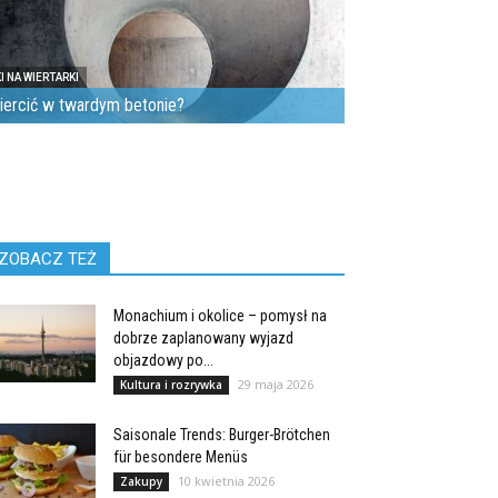
I NA WIERTARKI
iercić w twardym betonie?
ZOBACZ TEŻ
Monachium i okolice – pomysł na
dobrze zaplanowany wyjazd
objazdowy po...
29 maja 2026
Kultura i rozrywka
Saisonale Trends: Burger-Brötchen
für besondere Menüs
10 kwietnia 2026
Zakupy