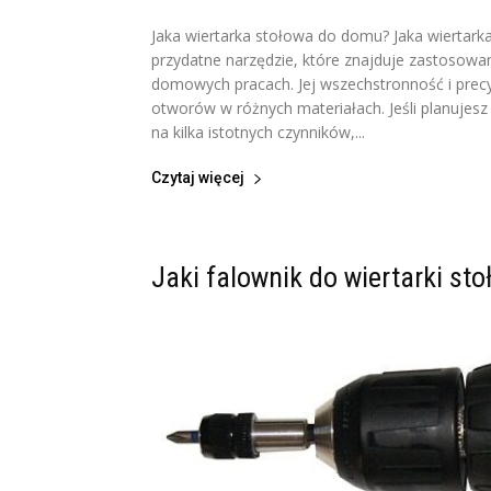
Jaka wiertarka stołowa do domu? Jaka wiertark
przydatne narzędzie, które znajduje zastosowa
domowych pracach. Jej wszechstronność i precyz
otworów w różnych materiałach. Jeśli planujes
na kilka istotnych czynników,...
Czytaj więcej
Jaki falownik do wiertarki sto