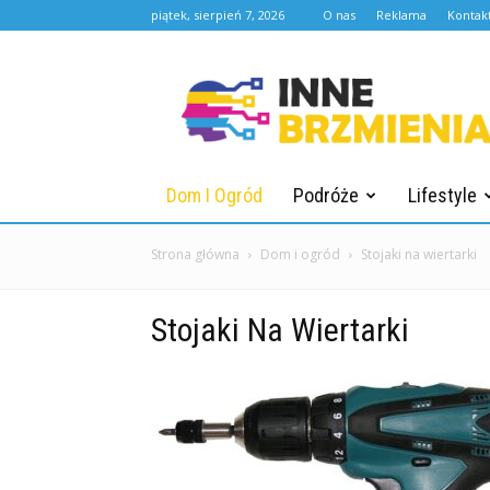
piątek, sierpień 7, 2026
O nas
Reklama
Kontak
Innebrzmienia.pl
Dom I Ogród
Podróże
Lifestyle
Strona główna
Dom i ogród
Stojaki na wiertarki
Stojaki Na Wiertarki