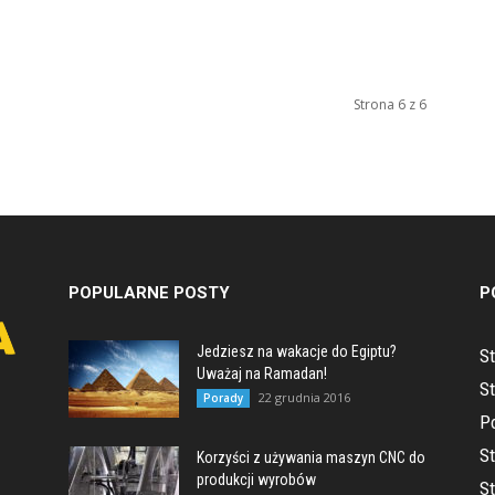
Strona 6 z 6
POPULARNE POSTY
P
Jedziesz na wakacje do Egiptu?
St
Uważaj na Ramadan!
S
22 grudnia 2016
Porady
P
St
Korzyści z używania maszyn CNC do
l
produkcji wyrobów
S