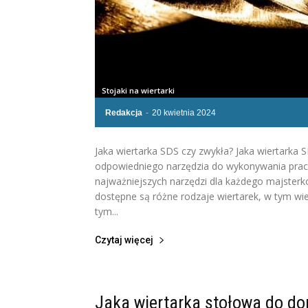
Stojaki na wiertarki
Redakcja
-
20 kwietnia 2024
Jaka wiertarka SDS czy zwykła? Jaka wiertarka 
odpowiedniego narzędzia do wykonywania pra
najważniejszych narzędzi dla każdego majsterkow
dostępne są różne rodzaje wiertarek, w tym wier
tym...
Czytaj więcej
Jaka wiertarka stołowa do d